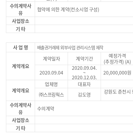
수의계약사
협약에 의한 계약
(
컨소시엄 구성
)
유
사업장소
기 타
사 업 명
배출권거래제 외부사업 관리시스템 제작
예정가격
계약일자
계약기간
(
추정가격
) (A)
계약개요
2020.09.04.
2020.09.04
~
20,000,000
원
2020.12.03.
업체명
대표자
계약개요
강원도 춘천시
㈜
스프링웍스
김도영
수의계약사
수의계약
유
사업장소
기 타