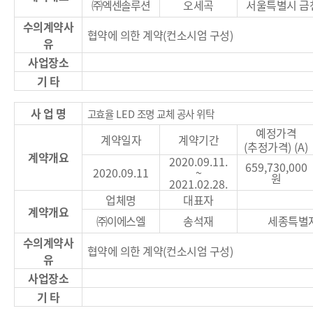
㈜
엑센솔루션
오세곡
서울특별시 금
수의계약사
협약에 의한 계약
(
컨소시엄 구성
)
유
사업장소
기 타
사 업 명
고효율
LED
조명 교체 공사 위탁
예정가격
계약일자
계약기간
(
추정가격
) (A)
계약개요
2020.09.11.
659,730,000
2020.09.11
~
원
2021.02.28.
업체명
대표자
계약개요
㈜
이에스엘
송석재
세종특별
수의계약사
협약에 의한 계약
(
컨소시엄 구성
)
유
사업장소
기 타