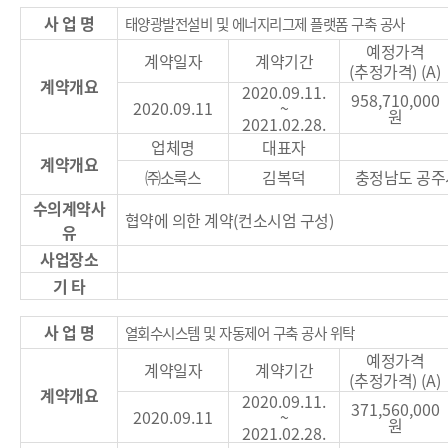
사 업 명
태양광발전설비 및 에너지리그제 플랫폼 구축 공사
예정가격
계약일자
계약기간
(
추정가격
) (A)
계약개요
2020.09.11.
958,710,000
2020.09.11
~
원
2021.02.28.
업체명
대표자
계약개요
㈜
소룩스
김복덕
충정남도 공주
수의계약사
협약에 의한 계약
(
컨소시엄 구성
)
유
사업장소
기 타
사 업 명
열회수시스템 및 자동제어 구축 공사 위탁
예정가격
계약일자
계약기간
(
추정가격
) (A)
계약개요
2020.09.11.
371,560,000
2020.09.11
~
원
2021.02.28.