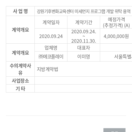
사 업 명
강원기후변화교육센터 미세먼지 프로그램 개발 위탁 용역
예정가격
계약일자
계약기간
(
추정가격
) (A)
계약개요
2020.09.24.
2020.09.24
~
4,000,000
원
2020.11.30.
업체명
대표자
계약개요
㈜
에코플레이
이미영
서울특별
수의계약사
지방계약법
유
사업장소
기 타