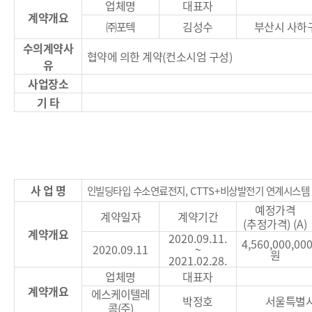
업체명
대표자
계약개요
㈜
포텍
김성수
부산시 사하
수의계약사
협약에 의한 계약
(
컨소시엄 구성
)
유
사업장소
기 타
사 업 명
인빌딩타입 수소연료전지
, CTTS+
비상발전기 연계시스템 
예정가격
계약일자
계약기간
(
추정가격
) (A)
계약개요
2020.09.11.
4,560,000,00
2020.09.11
~
원
2021.02.28.
업체명
대표자
계약개요
에스케이텔레
박정호
서울특별시
콤
(
주
)