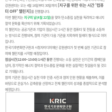
[지구를 위한 쉬는 시간 '컴퓨
일
강원센터는 오는
4
월
16
일부터
30
일까지
터 OFF' 챌린지]
를 진행합니다
.
이번 챌린지는
지구의 날
(4
월
22
일
)
을 맞아 탄소중립 실천을 독려하고 에너지
절약 문화를 확산하기 위해 기획되었습니다
.
이 챌린지는 공공기관과 기업이 점심시간
1
시간 동안 컴퓨터 및 전등을 소등하
는 방식으로 진행되며
,
참여 기관이 다음 기관을 지목하여 릴레이 형식으로 이어
집니다
.
한국기후변화연구원과 시청자미디어재단 강원센터가 첫 번째 실천 기관으로 참
여해 챌린지를 시작할 예정입이다
.
점심시간
(12:00~13:00) 1
시간 동안
진행되는 소등 실천은 단기간의 캠페인을
넘어
,
장기적인 에너지 절약과 탄소중립 문화를 위한 실질적인 첫걸음이 될 것으
로 기대됩니다
.
참여 기관은 점심시간 실천 이후 인증 사진과 참여 인원 현황을 제출하며
,
이를
바탕으로 온실가스 감축량을 산정하고 전체 챌린지의 성과를 종합적으로 분석할
예정입니다
.