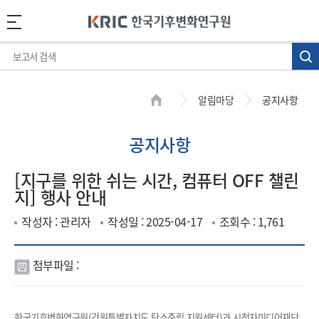
알림마당
공지사항
공지사항
[지구를 위한 쉬는 시간, 컴퓨터 OFF 챌린
지] 행사 안내
작성자 : 관리자
작성일 : 2025-04-17
조회수 : 1,761
첨부파일 :
첨
부
파
한국기후변화연구원
(
강원특별자치도 탄소중립 지원센터
)
과 시청자미디어재단