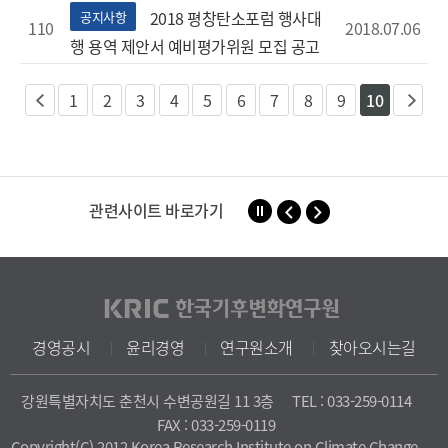
2018 평창탄소포럼 행사대
공지사항
110
2018.07.06
행 용역 제안서 예비평가위원 모집 공고
1
2
3
4
5
6
7
8
9
10
이
다
전
음
관련사이트 바로가기
경영공시
윤리경영
연구원소개
찾아오시는길
강원특별자치도 춘천시 수변공원길 11 3층
TEL : 033-259-0114
FAX : 033-259-0119
Copyright(C) 2012 Korea Research Institute on Climate Change.